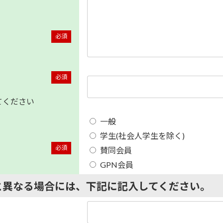
必須
必須
てください
一般
学生(社会人学生を除く)
必須
賛同会員
GPN会員
>と異なる場合には、下記に記入してください。