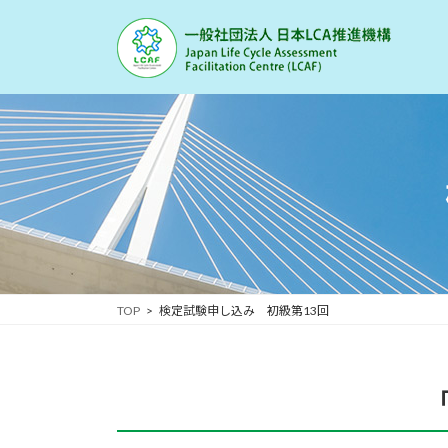
コ
ナ
ン
ビ
テ
ゲ
ン
ー
ツ
シ
へ
ョ
ス
ン
キ
に
ッ
移
プ
動
TOP
検定試験申し込み 初級第13回